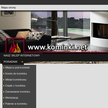
Mapa strony
NASZ SKLEP INTERNETOWY
PORADNIK
Miejsce pod kominek
Komin do kominka
Wkład kominkowy
Ciepło z kominka
Zamawianie kominka
Wentylacja
Palenie w kominku