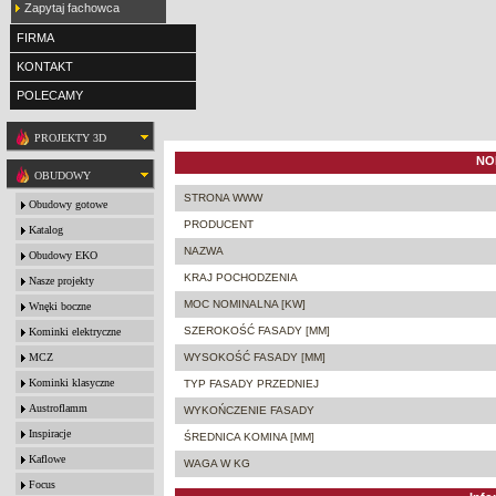
Zapytaj fachowca
FIRMA
KONTAKT
POLECAMY
PROJEKTY 3D
NO
OBUDOWY
STRONA WWW
Obudowy gotowe
PRODUCENT
Katalog
NAZWA
Obudowy EKO
KRAJ POCHODZENIA
Nasze projekty
MOC NOMINALNA [KW]
Wnęki boczne
SZEROKOŚĆ FASADY [MM]
Kominki elektryczne
MCZ
WYSOKOŚĆ FASADY [MM]
Kominki klasyczne
TYP FASADY PRZEDNIEJ
Austroflamm
WYKOŃCZENIE FASADY
Inspiracje
ŚREDNICA KOMINA [MM]
Kaflowe
WAGA W KG
Focus