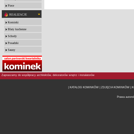
Piece
REALIZACJE
Kominki
Blaty kuchenne
Schody
Posadzki
Sauny
Zapraszamy do współpracy architektów, dekoratorów wnętrz i instalatorów
| KATALOG KOMINKÓW
| ZDJĘCIA KOMINKÓW |
K
Prawa autors