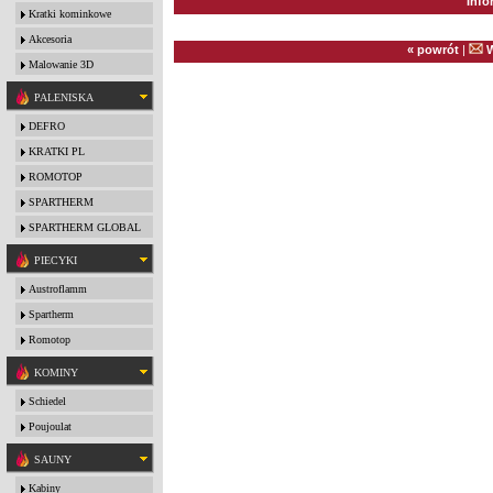
Info
Kratki kominkowe
Akcesoria
« powrót
|
W
Malowanie 3D
PALENISKA
DEFRO
KRATKI PL
ROMOTOP
SPARTHERM
SPARTHERM GLOBAL
PIECYKI
Austroflamm
Spartherm
Romotop
KOMINY
Schiedel
Poujoulat
SAUNY
Kabiny