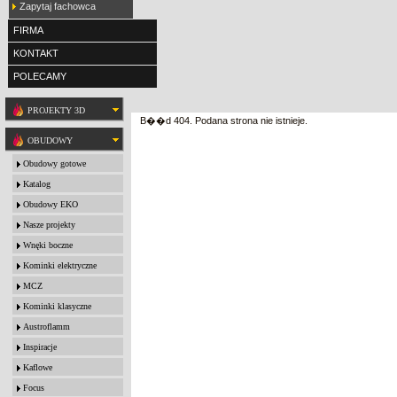
Zapytaj fachowca
FIRMA
KONTAKT
POLECAMY
PROJEKTY 3D
B��d 404. Podana strona nie istnieje.
OBUDOWY
Obudowy gotowe
Katalog
Obudowy EKO
Nasze projekty
Wnęki boczne
Kominki elektryczne
MCZ
Kominki klasyczne
Austroflamm
Inspiracje
Kaflowe
Focus