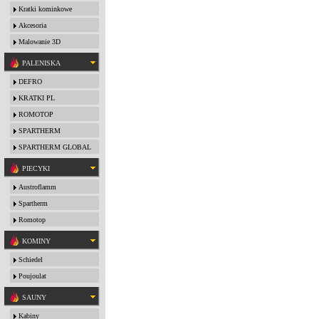
Kratki kominkowe
Akcesoria
Malowanie 3D
PALENISKA
DEFRO
KRATKI PL
ROMOTOP
SPARTHERM
SPARTHERM GLOBAL
PIECYKI
Austroflamm
Spartherm
Romotop
KOMINY
Schiedel
Poujoulat
SAUNY
Kabiny