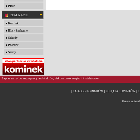
Piece
REALIZACJE
Kominki
Blaty kuchenne
Schody
Posadzki
Sauny
Zapraszamy do współpracy architektów, dekoratorów wnętrz i instalatorów
| KATALOG KOMINKÓW
| ZDJĘCIA KOMINKÓW |
K
Prawa autors