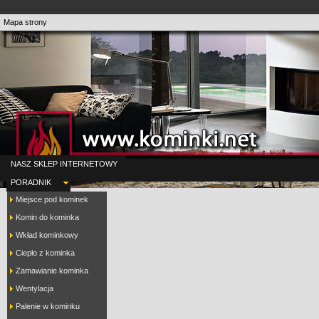
Mapa strony
NASZ SKLEP INTERNETOWY
PORADNIK
Miejsce pod kominek
Komin do kominka
Wkład kominkowy
Ciepło z kominka
Zamawianie kominka
Wentylacja
Palenie w kominku