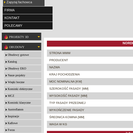
Zapytaj fachowca
FIRMA
KONTAKT
POLECAMY
PROJEKTY 3D
NORDI
OBUDOWY
STRONA WWW
Obudowy gotowe
PRODUCENT
Katalog
NAZWA
Obudowy EKO
KRAJ POCHODZENIA
Nasze projekty
MOC NOMINALNA [KW]
Wnęki boczne
SZEROKOŚĆ FASADY [MM]
Kominki elektryczne
MCZ
WYSOKOŚĆ FASADY [MM]
Kominki klasyczne
TYP FASADY PRZEDNIEJ
Austroflamm
WYKOŃCZENIE FASADY
Inspiracje
ŚREDNICA KOMINA [MM]
Kaflowe
WAGA W KG
Focus