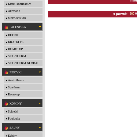
Info
Kratki kominkowe
Akcesoria
« powrót
|
W
Malowanie 3D
PALENISKA
DEFRO
KRATKI PL
ROMOTOP
SPARTHERM
SPARTHERM GLOBAL
PIECYKI
Austroflamm
Spartherm
Romotop
KOMINY
Schiedel
Poujoulat
SAUNY
Kabiny