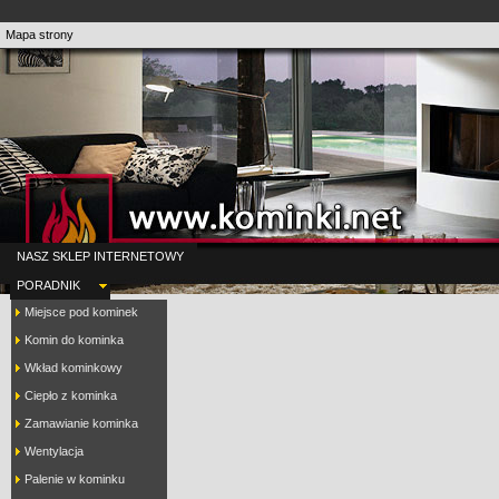
Mapa strony
NASZ SKLEP INTERNETOWY
PORADNIK
Miejsce pod kominek
Komin do kominka
Wkład kominkowy
Ciepło z kominka
Zamawianie kominka
Wentylacja
Palenie w kominku