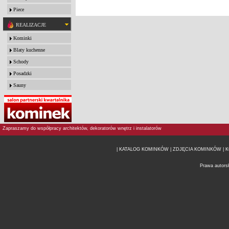
Piece
REALIZACJE
Kominki
Blaty kuchenne
Schody
Posadzki
Sauny
Zapraszamy do współpracy architektów, dekoratorów wnętrz i instalatorów
| KATALOG KOMINKÓW
| ZDJĘCIA KOMINKÓW |
K
Prawa autors