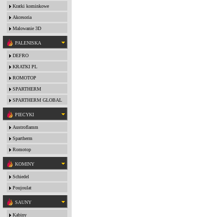
Kratki kominkowe
Akcesoria
Malowanie 3D
PALENISKA
DEFRO
KRATKI PL
ROMOTOP
SPARTHERM
SPARTHERM GLOBAL
PIECYKI
Austroflamm
Spartherm
Romotop
KOMINY
Schiedel
Poujoulat
SAUNY
Kabiny