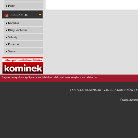
Piece
REALIZACJE
Kominki
Blaty kuchenne
Schody
Posadzki
Sauny
Zapraszamy do współpracy architektów, dekoratorów wnętrz i instalatorów
| KATALOG KOMINKÓW
| ZDJĘCIA KOMINKÓW |
K
Prawa autors