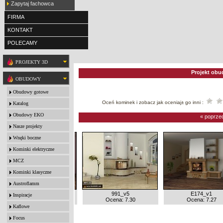
Zapytaj fachowca
FIRMA
KONTAKT
POLECAMY
PROJEKTY 3D
Projekt obu
OBUDOWY
Obudowy gotowe
Oceń kominek i zobacz jak oceniaj± go inni :
Katalog
Obudowy EKO
« poprze
Nasze projekty
Wnęki boczne
Kominki elektryczne
MCZ
Kominki klasyczne
Austroflamm
W547_v2
991_v5
E174_v1
Inspiracje
Ocena: 7.31
Ocena: 7.30
Ocena: 7.27
Kaflowe
Focus