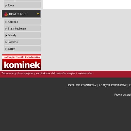
Piece
REALIZACJE
Kominki
Blaty kuchenne
Schody
Posadzki
Sauny
Zapraszamy do współpracy architektów, dekoratorów wnętrz i instalatorów
| KATALOG KOMINKÓW
| ZDJĘCIA KOMINKÓW |
K
Prawa autors