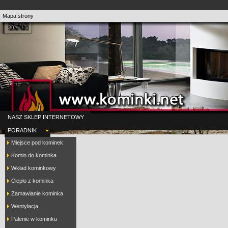
Mapa strony
NASZ SKLEP INTERNETOWY
PORADNIK
Miejsce pod kominek
Komin do kominka
Wkład kominkowy
Ciepło z kominka
Zamawianie kominka
Wentylacja
Palenie w kominku