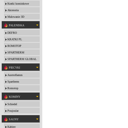
Kratki kominkowe
Akcesoria
Malowanie 3D
PALENISKA
DEFRO
KRATKI PL
ROMOTOP
SPARTHERM
SPARTHERM GLOBAL
PIECYKI
Austroflamm
Spartherm
Romotop
KOMINY
Schiedel
Poujoulat
SAUNY
Kabiny