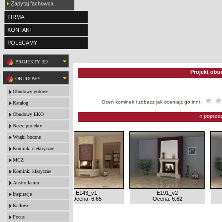
Zapytaj fachowca
FIRMA
KONTAKT
POLECAMY
PROJEKTY 3D
Projekt obu
OBUDOWY
Obudowy gotowe
Oceń kominek i zobacz jak oceniaj± go inni :
Katalog
Obudowy EKO
« poprze
Nasze projekty
Wnęki boczne
Kominki elektryczne
MCZ
Kominki klasyczne
Austroflamm
626_v2
E143_v1
E191_v2
Inspiracje
na: 6.68
Ocena: 6.65
Ocena: 6.62
Kaflowe
Focus