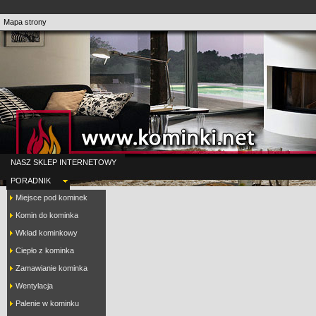
Mapa strony
NASZ SKLEP INTERNETOWY
PORADNIK
Miejsce pod kominek
Komin do kominka
Wkład kominkowy
Ciepło z kominka
Zamawianie kominka
Wentylacja
Palenie w kominku