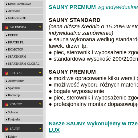
Kratki kominkowe
SAUNY PREMIUM
wg indywidualne
Akcesoria
Malowanie 3D
SAUNY STANDARD
(cena niższa średnio o 15-20% w s
PALENISKA
indywidualne zamówienie)
DEFRO
●
sauna wykonana według standard
KRATKI PL
ławek, drzwi itp.
ROMOTOP
●
piec, sterownik i wyposażenie zgo
SPARTHERM
●
standardowa wysokość 200/210cm
SPARTHERM GLOBAL
SAUNY PREMIUM
PIECYKI
●
możliwe opracowanie kilku wersji 
Austroflamm
●
możliwość wyboru różnych mater
Spartherm
●
bogate wyposażenie
Romotop
●
piec, sterownik i wyposażenie z
●
profesjonalny montaż dopasowują
KOMINY
Schiedel
Poujoulat
Nasze SAUNY wykonujemy w trze
SAUNY
LUX
Kabiny