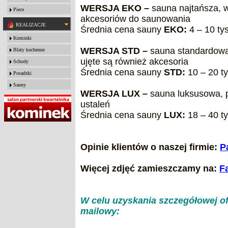
WERSJA EKO –
sauna najtańsza, 
Piece
akcesoriów do saunowania
REALIZACJE
Średnia cena sauny
EKO:
4 – 10 tys
Kominki
WERSJA STD –
sauna standardowa
Blaty kuchenne
ujęte są również akcesoria
Schody
Średnia cena sauny
STD:
10 – 20 ty
Posadzki
Sauny
WERSJA LUX –
sauna luksusowa, 
ustaleń
Średnia cena sauny
LUX:
18 – 40 ty
Opinie klientów o naszej firmie:
P
Więcej zdjęć zamieszczamy na:
F
W celu uzyskania szczegółowej ofe
mailowy: