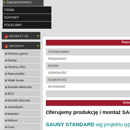
Zapytaj fachowca
FIRMA
KONTAKT
POLECAMY
PROJEKTY 3D
Polc
OBUDOWY
STRONA WWW
Obudowy gotowe
PRODUCENT
Katalog
NAZWA
Obudowy EKO
SZEROKOŚĆ
Nasze projekty
GŁĘBOKOŚĆ
Wnęki boczne
WYSOKOŚĆ
Kominki elektryczne
MCZ
Kominki klasyczne
Info
Austroflamm
Oferujemy produkcję i montaż S
Inspiracje
Kaflowe
SAUNY STANDARD
wg projektu t
Focus