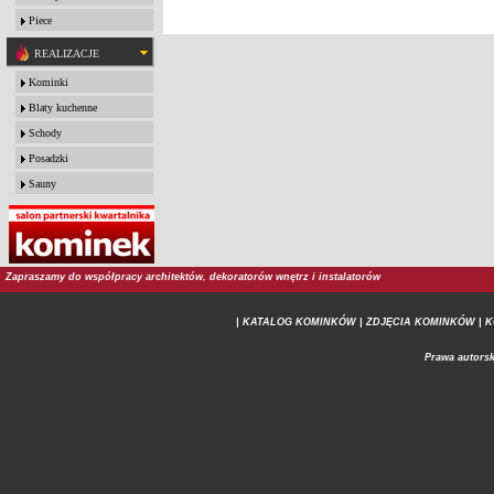
Piece
REALIZACJE
Kominki
Blaty kuchenne
Schody
Posadzki
Sauny
Zapraszamy do współpracy architektów, dekoratorów wnętrz i instalatorów
| KATALOG KOMINKÓW
| ZDJĘCIA KOMINKÓW |
K
Prawa autorsk