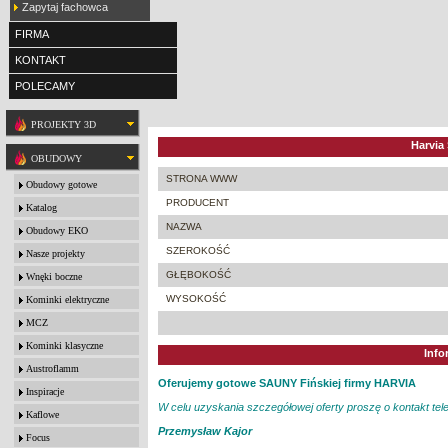
Zapytaj fachowca
FIRMA
KONTAKT
POLECAMY
PROJEKTY 3D
Harvia
OBUDOWY
STRONA WWW
Obudowy gotowe
PRODUCENT
Katalog
NAZWA
Obudowy EKO
SZEROKOŚĆ
Nasze projekty
GŁĘBOKOŚĆ
Wnęki boczne
WYSOKOŚĆ
Kominki elektryczne
MCZ
Kominki klasyczne
Info
Austroflamm
Oferujemy gotowe SAUNY Fińskiej firmy HARVIA
Inspiracje
W celu uzyskania szczegółowej oferty proszę o kontakt tele
Kaflowe
Przemysław Kajor
Focus