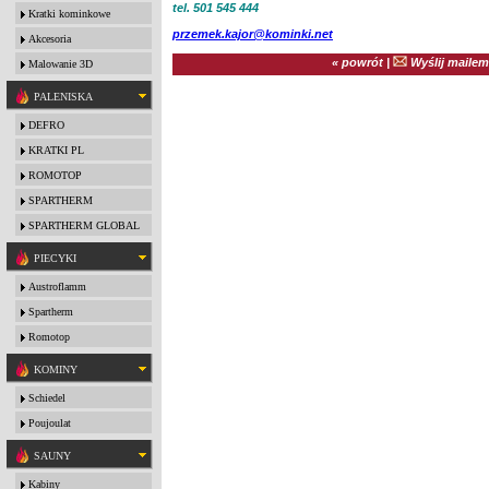
tel. 501 545 444
Kratki kominkowe
przemek.kajor@kominki.net
Akcesoria
« powrót
|
Wyślij mailem
Malowanie 3D
PALENISKA
DEFRO
KRATKI PL
ROMOTOP
SPARTHERM
SPARTHERM GLOBAL
PIECYKI
Austroflamm
Spartherm
Romotop
KOMINY
Schiedel
Poujoulat
SAUNY
Kabiny