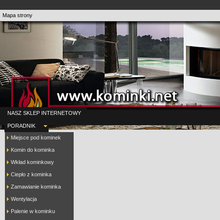
Mapa strony
NASZ SKLEP INTERNETOWY
PORADNIK
Miejsce pod kominek
Komin do kominka
Wkład kominkowy
Ciepło z kominka
Zamawianie kominka
Wentylacja
Palenie w kominku